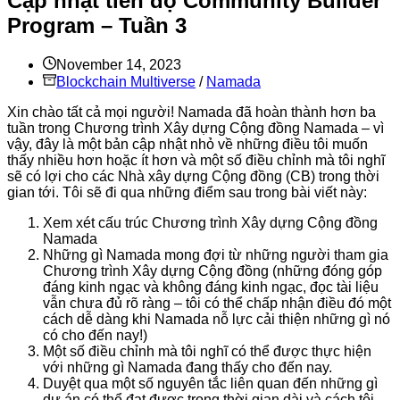
Cập nhật tiến độ Community Builder
Program – Tuần 3
November 14, 2023
Blockchain Multiverse
/
Namada
Xin chào tất cả mọi người! Namada đã hoàn thành hơn ba
tuần trong Chương trình Xây dựng Cộng đồng Namada – vì
vậy, đây là một bản cập nhật nhỏ về những điều tôi muốn
thấy nhiều hơn hoặc ít hơn và một số điều chỉnh mà tôi nghĩ
sẽ có lợi cho các Nhà xây dựng Cộng đồng (CB) trong thời
gian tới. Tôi sẽ đi qua những điểm sau trong bài viết này:
Xem xét cấu trúc Chương trình Xây dựng Cộng đồng
Namada
Những gì Namada mong đợi từ những người tham gia
Chương trình Xây dựng Cộng đồng (những đóng góp
đáng kinh ngạc và không đáng kinh ngạc, đọc tài liệu
vẫn chưa đủ rõ ràng – tôi có thể chấp nhận điều đó một
cách dễ dàng khi Namada nỗ lực cải thiện những gì nó
có cho đến nay!)
Một số điều chỉnh mà tôi nghĩ có thể được thực hiện
với những gì Namada đang thấy cho đến nay.
Duyệt qua một số nguyên tắc liên quan đến những gì
dự án có thể đạt được trong thời gian dài và cách tôi