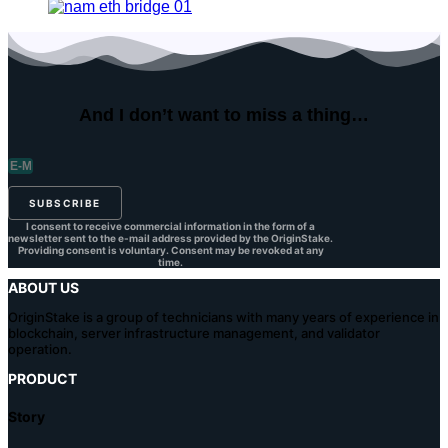
And I don’t want to
miss a thing…
SUBSCRIBE
I consent to receive commercial information in the form of a
newsletter sent to the e-mail address provided by the OriginStake.
Providing consent is voluntary. Consent may be revoked at any
time.
ABOUT US
OriginStake is a group of technicians with many years of experience in
blockchain, server infrastructure management, and validator
operation.
PRODUCT
Story