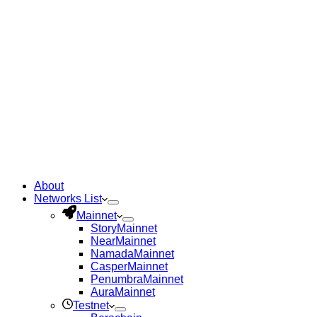
About
Networks List
Mainnet
Story
Mainnet
Near
Mainnet
Namada
Mainnet
Casper
Mainnet
Penumbra
Mainnet
Aura
Mainnet
Testnet