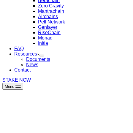
Berachain
Zero Gravity
Mantrachain
Airchains
Pell Network
Genlayer
RiseChain
Monad
Initia
FAQ
Resources
Documents
News
Contact
STAKE NOW
Menu