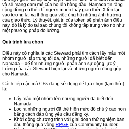
và sẽ mang đam mê của họ lên hàng đầu. Namada tin rằng
cộng đồng có thể chỉ người muốn thấy giao thức X tồn tại
vào tương lai xa thông qua việc ủng hộ những ảnh hưởng
của giao thức. Lý thuyết, giá trị của token sẽ phản ánh điều
này, đó là lý do tại sao chúng tôi không tập trung vào nó như
một phương pháp đo lường.
Quá trình lựa chọn
Điều này có nghĩa là các Steward phải tìm cách lấy mẫu một
nhóm người tập trung tối đa, những người đã biết đến
Namada – để tìm những người phản ánh sự động lực ý
tưởng của các Steward hiện tại và những người đóng góp
cho Namada.
Cách tiếp cận mà CBs đang sử dụng để lựa chọn (tạm thời)
là:
Lấy mẫu một nhóm lớn những người đã biết đến
Namada.
Lọc ra những người đã thể hiện mức độ chú ý cao hơn
bằng cách đáp ứng yêu cầu đăng ký.
Khởi động chương trình với giai đoạn thử nghiệm ban
đầu thông qua vòng
RPGF
của Community Builder.