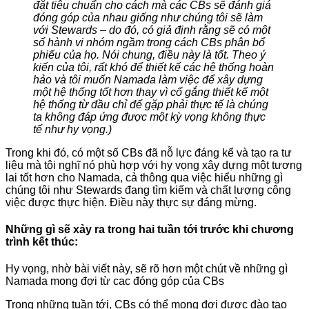
đặt tiêu chuẩn cho cách mà các CBs sẽ đánh giá
đóng góp của nhau giống như chúng tôi sẽ làm
với Stewards – do đó, có giả định rằng sẽ có một
số hành vi nhóm ngầm trong cách CBs phân bổ
phiếu của họ. Nói chung, điều này là tốt. Theo ý
kiến của tôi, rất khó để thiết kế các hệ thống hoàn
hảo và tôi muốn Namada làm việc để xây dựng
một hệ thống tốt hơn thay vì cố gắng thiết kế một
hệ thống từ đầu chỉ để gặp phải thực tế là chúng
ta không đáp ứng được một kỳ vọng không thực
tế như hy vọng.)
Trong khi đó, có một số CBs đã nỗ lực đáng kể và tạo ra tư
liệu mà tôi nghĩ nó phù hợp với hy vọng xây dựng một tương
lai tốt hơn cho Namada, cả thông qua việc hiểu những gì
chúng tôi như Stewards đang tìm kiếm và chất lượng công
việc được thực hiện. Điều này thực sự đáng mừng.
Những gì sẽ xảy ra trong hai tuần tới trước khi chương
trình kết thúc:
Hy vọng, nhờ bài viết này, sẽ rõ hơn một chút về những gì
Namada mong đợi từ cac đóng góp của CBs
Trong những tuần tới, CBs có thể mong đợi được đào tạo