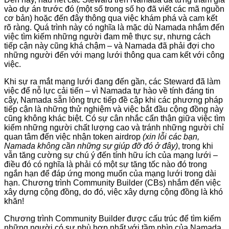
vào dự án trước đó (một số trong số họ đã viết các mã nguồn
cơ bản) hoặc đến đây thông qua việc khám phá và cam kết
rõ ràng. Quá trình này có nghĩa là mặc dù Namada nhắm đến
việc tìm kiếm những người đam mê thực sự, nhưng cách
tiếp cận này cũng khá chậm – và Namada đã phải đợi cho
những người đến với mạng lưới thông qua cam kết với công
việc.
Khi sự ra mắt mạng lưới đang đến gần, các Steward đã làm
việc để nỗ lực cải tiến – vì Namada tự hào về tính đáng tin
cậy, Namada sẵn lòng trực tiếp đề cập khi các phương pháp
tiếp cận là những thử nghiệm và việc bắt đầu cộng đồng này
cũng không khác biệt. Có sự cân nhắc cẩn thận giữa việc tìm
kiếm những người chất lượng cao và tránh những người chỉ
quan tâm đến việc nhận token airdrop
(xin lỗi các bạn,
Namada không cần những sự giúp đỡ đó ở đây)
, trong khi
vẫn tăng cường sự chú ý đến tính hữu ích của mạng lưới –
điều đó có nghĩa là phải có một sự tăng tốc nào đó trong
ngắn hạn để đáp ứng mong muốn của mạng lưới trong dài
hạn. Chương trình Community Builder (CBs) nhắm đến việc
xây dựng cộng đồng, do đó, việc xây dựng cộng đồng là khó
khăn!
Chương trình Community Builder được cấu trúc để tìm kiếm
những người có sự phù hợp nhất với tầm nhìn của Namada