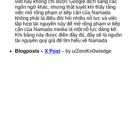
viết này không chỉ được Google dịch sang các
ngôn ngữ khác, nhưng thật tuyệt khi thấy rằng
việc mở rộng phạm vi tiếp cận của Namada
không phải là điều đòi hỏi nhiều nỗ lực và việc
tập hợp tài nguyên này để mở rộng phạm vi tiếp
cận của Namada media là một nỗ lực đáng kể.
Khi bảng này được điền đầy đủ, đây sẽ là nguồn
tài nguyên quý giá để tìm hiểu về Namada
Blogposts –
X Post
– by u/ZeroKn0wledge