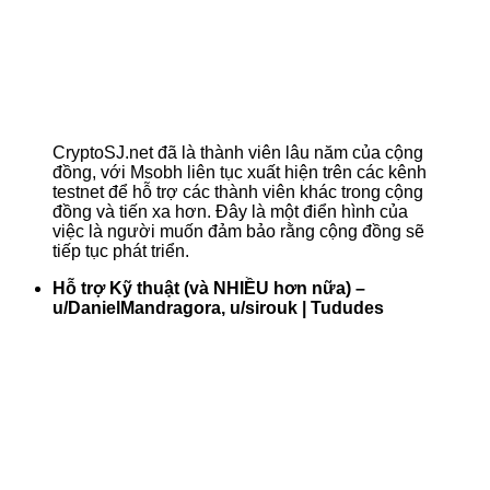
CryptoSJ.net đã là thành viên lâu năm của cộng
đồng, với Msobh liên tục xuất hiện trên các kênh
testnet để hỗ trợ các thành viên khác trong cộng
đồng và tiến xa hơn. Đây là một điển hình của
việc là người muốn đảm bảo rằng cộng đồng sẽ
tiếp tục phát triển.
Hỗ trợ Kỹ thuật (và NHIỀU hơn nữa) –
u/DanielMandragora, u/sirouk | Tududes