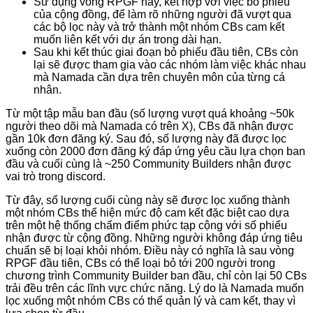
Sử dụng vòng RPGF này, kết hợp với việc bỏ phiếu
của cộng đồng, để làm rõ những người đã vượt qua
các bộ lọc này và trở thành một nhóm CBs cam kết
muốn liên kết với dự án trong dài hạn.
Sau khi kết thúc giai đoạn bỏ phiếu đầu tiên, CBs còn
lại sẽ được tham gia vào các nhóm làm việc khác nhau
mà Namada cần dựa trên chuyên môn của từng cá
nhân.
Từ một tập mẫu ban đầu (số lượng vượt quá khoảng ~50k
người theo dõi mà Namada có trên X), CBs đã nhận được
gần 10k đơn đăng ký. Sau đó, số lượng này đã được lọc
xuống còn 2000 đơn đăng ký đáp ứng yêu cầu lựa chọn ban
đầu và cuối cùng là ~250 Community Builders nhận được
vai trò trong discord.
Từ đây, số lượng cuối cùng này sẽ được lọc xuống thành
một nhóm CBs thể hiện mức độ cam kết đặc biệt cao dựa
trên một hệ thống chấm điểm phức tạp cộng với số phiếu
nhận được từ cộng đồng. Những người không đáp ứng tiêu
chuẩn sẽ bị loại khỏi nhóm. Điều này có nghĩa là sau vòng
RPGF đầu tiên, CBs có thể loại bỏ tới 200 người trong
chương trình Community Builder ban đầu, chỉ còn lại 50 CBs
trải đều trên các lĩnh vực chức năng. Lý do là Namada muốn
lọc xuống một nhóm CBs có thể quản lý và cam kết, thay vì