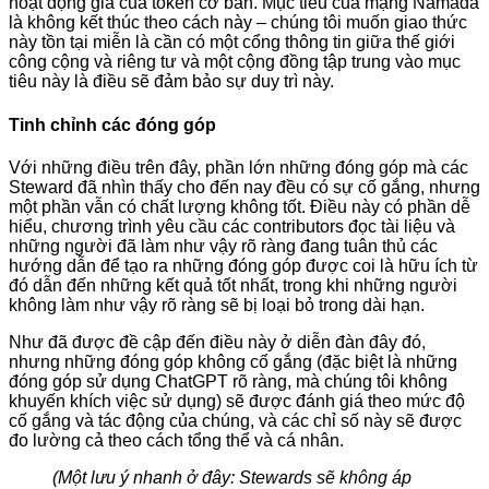
hoạt động giá của token cơ bản. Mục tiêu của mạng Namada
là không kết thúc theo cách này – chúng tôi muốn giao thức
này tồn tại miễn là cần có một cổng thông tin giữa thế giới
công cộng và riêng tư và một cộng đồng tập trung vào mục
tiêu này là điều sẽ đảm bảo sự duy trì này.
Tinh chỉnh các đóng góp
Với những điều trên đây, phần lớn những đóng góp mà các
Steward đã nhìn thấy cho đến nay đều có sự cố gắng, nhưng
một phần vẫn có chất lượng không tốt. Điều này có phần dễ
hiểu, chương trình yêu cầu các contributors đọc tài liệu và
những người đã làm như vậy rõ ràng đang tuân thủ các
hướng dẫn để tạo ra những đóng góp được coi là hữu ích từ
đó dẫn đến những kết quả tốt nhất, trong khi những người
không làm như vậy rõ ràng sẽ bị loại bỏ trong dài hạn.
Như đã được đề cập đến điều này ở diễn đàn đây đó,
nhưng những đóng góp không cố gắng (đặc biệt là những
đóng góp sử dụng ChatGPT rõ ràng, mà chúng tôi không
khuyến khích việc sử dụng) sẽ được đánh giá theo mức độ
cố gắng và tác động của chúng, và các chỉ số này sẽ được
đo lường cả theo cách tổng thể và cá nhân.
(Một lưu ý nhanh ở đây: Stewards sẽ không áp