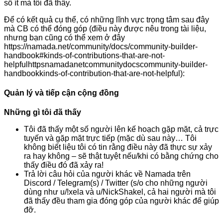
số ít mà tôi đã thấy.
Để có kết quả cụ thể, có những lĩnh vực trọng tâm sau đây
mà CB có thể đóng góp (điều này được nêu trong tài liệu,
nhưng bạn cũng có thể xem ở đây
https://namada.net/community/docs/community-builder-
handbook#kinds-of-contributions-that-are-not-
helpfulhttpsnamadanetcommunitydocscommunity-builder-
handbookkinds-of-contribution-that-are-not-helpful):
Quản lý và tiếp cận cộng đồng
Những gì tôi đã thấy
Tôi đã thấy một số người lên kế hoạch gặp mặt, cả trực
tuyến và gặp mặt trực tiếp (mặc dù sau này… Tôi
không biết liệu tôi có tin rằng điều này đã thực sự xảy
ra hay không – sẽ thật tuyệt nếu/khi có bằng chứng cho
thấy điều đó đã xảy ra!
Trả lời câu hỏi của người khác về Namada trên
Discord / Telegram(s) / Twitter (s/o cho những người
dùng như u/!xela và u/NickShakel, cả hai người mà tôi
đã thấy đều tham gia đóng góp của người khác để giúp
đỡ.