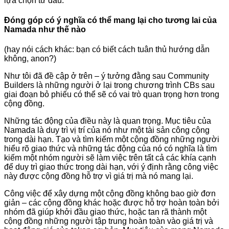
lựa chọn từ đầu.
Đóng góp có ý nghĩa có thể mang lại cho tương lai của
Namada như thế nào
(hay nói cách khác: bạn có biết cách tuân thủ hướng dẫn
không, anon?)
Như tôi đã đề cập ở trên – ý tưởng đằng sau Community
Builders là những người ở lại trong chương trình CBs sau
giai đoạn bỏ phiếu có thể sẽ có vai trò quan trọng hơn trong
cộng đồng.
Những tác động của điều này là quan trọng. Mục tiêu của
Namada là duy trì vị trí của nó như một tài sản công cộng
trong dài hạn. Tạo và tìm kiếm một cộng đồng những người
hiểu rõ giao thức và những tác động của nó có nghĩa là tìm
kiếm một nhóm người sẽ làm việc trên tất cả các khía cạnh
để duy trì giao thức trong dài hạn, với ý định rằng công việc
này được cộng đồng hỗ trợ vì giá trị mà nó mang lại.
Công việc để xây dựng một cộng đồng không bao giờ đơn
giản – các cộng đồng khác hoặc được hỗ trợ hoàn toàn bởi
nhóm đã giúp khởi đầu giao thức, hoặc tan rã thành một
cộng đồng những người tập trung hoàn toàn vào giá trị và