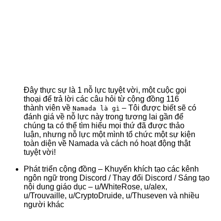
Đây thực sự là 1 nỗ lực tuyệt vời, một cuộc gọi
thoại để trả lời các câu hỏi từ cộng đồng 116
thành viên về
– Tôi được biết sẽ có
Namada là gì
đánh giá về nỗ lực này trong tương lai gần để
chúng ta có thể tìm hiểu mọi thứ đã được thảo
luận, nhưng nỗ lực một mình tổ chức một sự kiện
toàn diện về Namada và cách nó hoạt động thật
tuyệt vời!
Phát triển cộng đồng – Khuyến khích tạo các kênh
ngôn ngữ trong Discord / Thay đổi Discord / Sáng tạo
nội dung giáo dục – u/WhiteRose, u/alex,
u/Trouvaille, u/CryptoDruide, u/Thuseven và nhiều
người khác